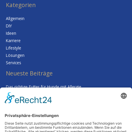
Kategorien
Allgemein
DIY
Ideen
Karriere
Lifestyle
Lösungen
Services
Neueste Beiträge
Das richtige Futter für Hunde mit Allergie
Kalk im Trinkwasser: Warum Sie sich keine Sorgen um Ihre
Gesundheit machen müssen
Smarte Prozessgestaltung im Unternehmen – Wenn
Routineaufgaben plötzlich kaum noch Zeit kosten
Deine Haut als Spiegel: Warum Tiefenreinigung und gezielte
Nährstoffe alles verändern