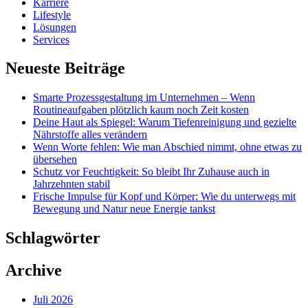
Karriere
Lifestyle
Lösungen
Services
Neueste Beiträge
Smarte Prozessgestaltung im Unternehmen – Wenn
Routineaufgaben plötzlich kaum noch Zeit kosten
Deine Haut als Spiegel: Warum Tiefenreinigung und gezielte
Nährstoffe alles verändern
Wenn Worte fehlen: Wie man Abschied nimmt, ohne etwas zu
übersehen
Schutz vor Feuchtigkeit: So bleibt Ihr Zuhause auch in
Jahrzehnten stabil
Frische Impulse für Kopf und Körper: Wie du unterwegs mit
Bewegung und Natur neue Energie tankst
Schlagwörter
Archive
Juli 2026