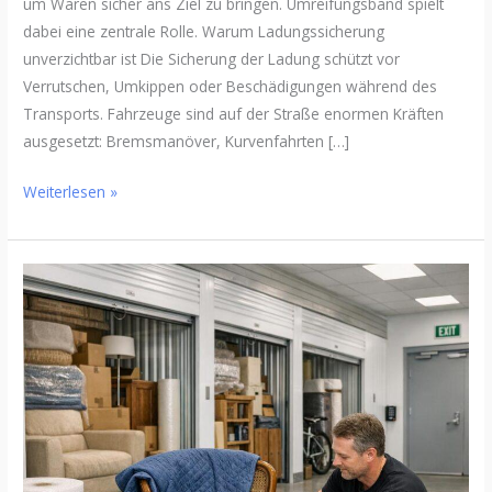
um Waren sicher ans Ziel zu bringen. Umreifungsband spielt
dabei eine zentrale Rolle. Warum Ladungssicherung
unverzichtbar ist Die Sicherung der Ladung schützt vor
Verrutschen, Umkippen oder Beschädigungen während des
Transports. Fahrzeuge sind auf der Straße enormen Kräften
ausgesetzt: Bremsmanöver, Kurvenfahrten […]
Weiterlesen »
So
schaffen
Sie
mehr
Platz:
Praktische
Tipps
zur