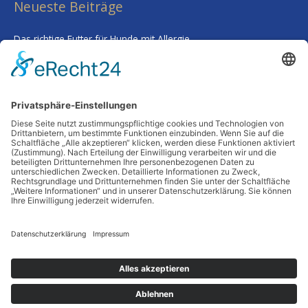
Neueste Beiträge
Das richtige Futter für Hunde mit Allergie
Kalk im Trinkwasser: Warum Sie sich keine Sorgen um Ihre
Gesundheit machen müssen
Smarte Prozessgestaltung im Unternehmen – Wenn
Routineaufgaben plötzlich kaum noch Zeit kosten
Deine Haut als Spiegel: Warum Tiefenreinigung und gezielte
Nährstoffe alles verändern
Wenn Worte fehlen: Wie man Abschied nimmt, ohne etwas zu
übersehen
Schlagwörter
Copyright © 2026 Alltagsheldentum