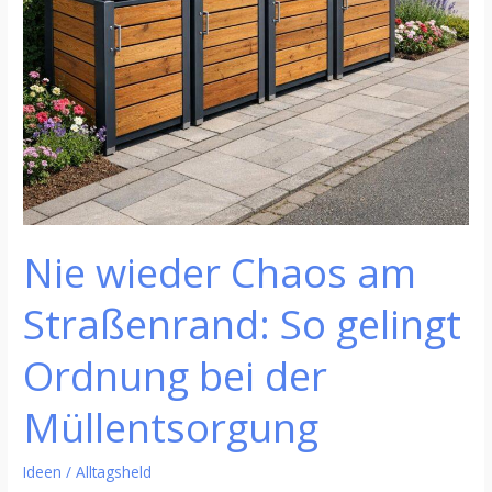
bei
der
Müllentsorgung
Nie wieder Chaos am
Straßenrand: So gelingt
Ordnung bei der
Müllentsorgung
Ideen
/
Alltagsheld