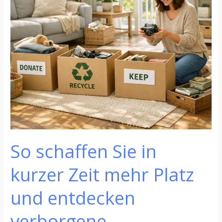
mehr
Platz
und
entdecken
verborgene
Wertgegenstände
–
Tipps
für
nachhaltige
Entrümpelung
So schaffen Sie in
kurzer Zeit mehr Platz
und entdecken
verborgene