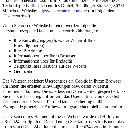
und diese datenschutzkonform zu dokumentieren. Anbieter dieser
Technologie ist die Usercentrics GmbH, Sendlinger Straße 7, 80331
München, Website:
https://usercentrics.com/de/
(im Folgenden
„Usercentrics“).
Wenn Sie unsere Website betreten, werden folgende
personenbezogene Daten an Usercentrics übertragen:
Ihre Einwilligung(en) bzw. der Widerruf Ihrer
Einwilligung(en)
Ihre IP-Adresse
Informationen über Ihren Browser
Informationen über Ihr Endgerät
Zeitpunkt Ihres Besuchs auf der Website
Geolocation
Des Weiteren speichert Usercentrics ein Cookie in Ihrem Browser,
um Ihnen die erteilten Einwilligungen bzw. deren Widerruf
zuordnen zu können. Die so erfassten Daten werden gespeichert, bis
Sie uns zur Löschung auffordern, das Usercentrics-Cookie selbst
löschen oder der Zweck für die Datenspeicherung entfällt.
Zwingende gesetzliche Aufbewahrungspflichten bleiben unberührt.
Das Usercentrics-Banner auf dieser Website wurde mit Hilfe von
eRecht24 konfiguriert. Das erkennen Sie daran, dass im Banner das
Logo von eRecht24 auftaucht. Um das eRecht24-Logo im Banner