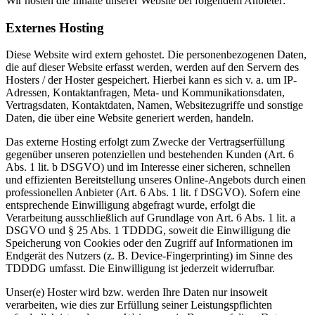
Wir hosten die Inhalte unserer Website bei folgendem Anbieter:
Externes Hosting
Diese Website wird extern gehostet. Die personenbezogenen Daten,
die auf dieser Website erfasst werden, werden auf den Servern des
Hosters / der Hoster gespeichert. Hierbei kann es sich v. a. um IP-
Adressen, Kontaktanfragen, Meta- und Kommunikationsdaten,
Vertragsdaten, Kontaktdaten, Namen, Websitezugriffe und sonstige
Daten, die über eine Website generiert werden, handeln.
Das externe Hosting erfolgt zum Zwecke der Vertragserfüllung
gegenüber unseren potenziellen und bestehenden Kunden (Art. 6
Abs. 1 lit. b DSGVO) und im Interesse einer sicheren, schnellen
und effizienten Bereitstellung unseres Online-Angebots durch einen
professionellen Anbieter (Art. 6 Abs. 1 lit. f DSGVO). Sofern eine
entsprechende Einwilligung abgefragt wurde, erfolgt die
Verarbeitung ausschließlich auf Grundlage von Art. 6 Abs. 1 lit. a
DSGVO und § 25 Abs. 1 TDDDG, soweit die Einwilligung die
Speicherung von Cookies oder den Zugriff auf Informationen im
Endgerät des Nutzers (z. B. Device-Fingerprinting) im Sinne des
TDDDG umfasst. Die Einwilligung ist jederzeit widerrufbar.
Unser(e) Hoster wird bzw. werden Ihre Daten nur insoweit
verarbeiten, wie dies zur Erfüllung seiner Leistungspflichten