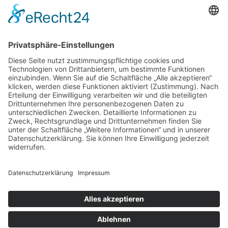
Allgemein
DIY
Ideen
Karriere
Lifestyle
Lösungen
Services
Neueste Beiträge
Kalk im Trinkwasser: Warum Sie sich keine Sorgen um Ihre
Gesundheit machen müssen
Smarte Prozessgestaltung im Unternehmen – Wenn
Routineaufgaben plötzlich kaum noch Zeit kosten
Deine Haut als Spiegel: Warum Tiefenreinigung und gezielte
Nährstoffe alles verändern
Wenn Worte fehlen: Wie man Abschied nimmt, ohne etwas zu
übersehen
Schutz vor Feuchtigkeit: So bleibt Ihr Zuhause auch in
Jahrzehnten stabil
Schlagwörter