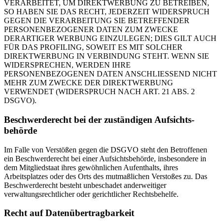
VERARBEITET, UM DIREKTWERBUNG ZU BETREIBEN,
SO HABEN SIE DAS RECHT, JEDERZEIT WIDERSPRUCH
GEGEN DIE VERARBEITUNG SIE BETREFFENDER
PERSONENBEZOGENER DATEN ZUM ZWECKE
DERARTIGER WERBUNG EINZULEGEN; DIES GILT AUCH
FÜR DAS PROFILING, SOWEIT ES MIT SOLCHER
DIREKTWERBUNG IN VERBINDUNG STEHT. WENN SIE
WIDERSPRECHEN, WERDEN IHRE
PERSONENBEZOGENEN DATEN ANSCHLIESSEND NICHT
MEHR ZUM ZWECKE DER DIREKTWERBUNG
VERWENDET (WIDERSPRUCH NACH ART. 21 ABS. 2
DSGVO).
Beschwerde­recht bei der zuständigen Aufsichts­
behörde
Im Falle von Verstößen gegen die DSGVO steht den Betroffenen
ein Beschwerderecht bei einer Aufsichtsbehörde, insbesondere in
dem Mitgliedstaat ihres gewöhnlichen Aufenthalts, ihres
Arbeitsplatzes oder des Orts des mutmaßlichen Verstoßes zu. Das
Beschwerderecht besteht unbeschadet anderweitiger
verwaltungsrechtlicher oder gerichtlicher Rechtsbehelfe.
Recht auf Daten­übertrag­barkeit