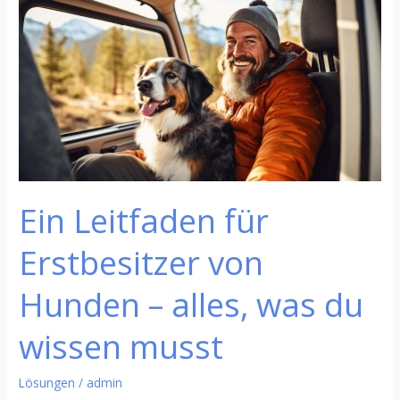
Leitfaden
für
Erstbesitzer
von
Hunden
–
alles,
was
du
Ein Leitfaden für
wissen
musst
Erstbesitzer von
Hunden – alles, was du
wissen musst
Lösungen
/
admin