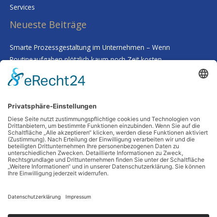
Services
Neueste Beiträge
Smarte Prozessgestaltung im Unternehmen – Wenn
Routineaufgaben plötzlich kaum noch Zeit kosten
Deine Haut als Spiegel: Warum Tiefenreinigung und gezielte
Nährstoffe alles verändern
Wenn Worte fehlen: Wie man Abschied nimmt, ohne etwas zu
übersehen
Schutz vor Feuchtigkeit: So bleibt Ihr Zuhause auch in
Jahrzehnten stabil
Frische Impulse für Kopf und Körper: Wie du unterwegs mit
Bewegung und Natur neue Energie tankst
Schlagwörter