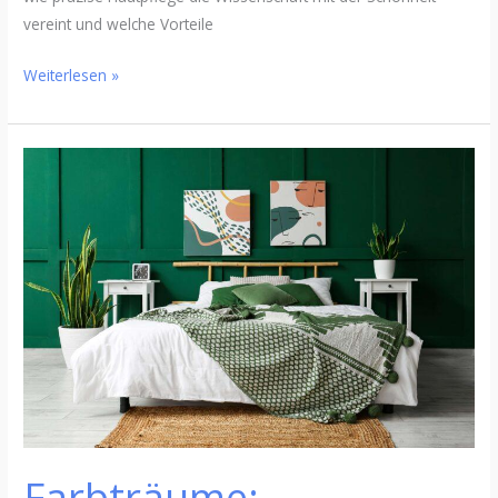
vereint und welche Vorteile
Weiterlesen »
Farbträume:
Inspirierende
Farbpaletten
für
das
Schlafzimmer
Farbträume: