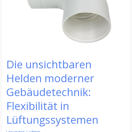
Flexibilität
in
Lüftungssystemen
Die unsichtbaren
Helden moderner
Gebäudetechnik:
Flexibilität in
Lüftungssystemen
Lösungen
/
admin