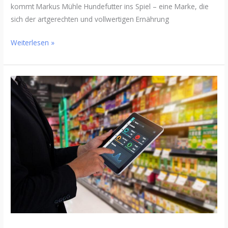
kommt Markus Mühle Hundefutter ins Spiel – eine Marke, die
sich der artgerechten und vollwertigen Ernährung
Weiterlesen »
Die
Zukunft
des
Einzelhandels:
Omnichannel-
Strategien
erfolgreich
umsetzen