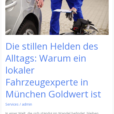
Warum
ein
lokaler
Fahrzeugexperte
in
München
Goldwert
Die stillen Helden des
ist
Alltags: Warum ein
lokaler
Fahrzeugexperte in
München Goldwert ist
Services
/
admin
In einer Welt, die sich ständig im Wandel befindet, bleiben