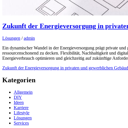
Zukunft der Energieversorgung in privat
Lösungen
/
admin
Ein dynamischer Wandel in der Energieversorgung prägt private und 
ressourcenschonend zu decken. Flexibilität, Nachhaltigkeit und digit
Energieverbrauch optimieren und gleichzeitig auf zukünftige Anford
Zukunft der Energieversorgung in privaten und gewerblichen Gebäu
Kategorien
Allgemein
DIY
Ideen
Karriere
Lifestyle
Lösungen
Services