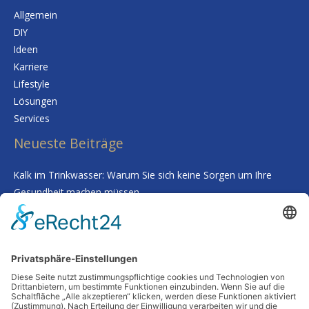
Allgemein
DIY
Ideen
Karriere
Lifestyle
Lösungen
Services
Neueste Beiträge
Kalk im Trinkwasser: Warum Sie sich keine Sorgen um Ihre
Gesundheit machen müssen
Smarte Prozessgestaltung im Unternehmen – Wenn
Routineaufgaben plötzlich kaum noch Zeit kosten
Deine Haut als Spiegel: Warum Tiefenreinigung und gezielte
Nährstoffe alles verändern
Wenn Worte fehlen: Wie man Abschied nimmt, ohne etwas zu
übersehen