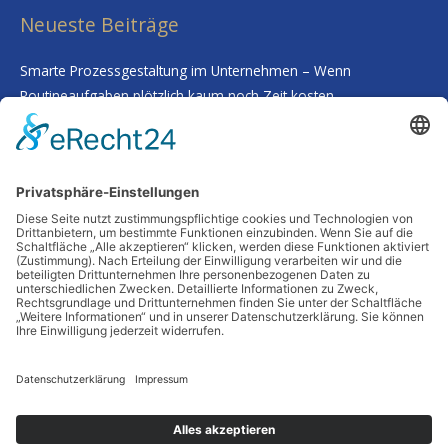
Neueste Beiträge
Smarte Prozessgestaltung im Unternehmen – Wenn
Routineaufgaben plötzlich kaum noch Zeit kosten
Deine Haut als Spiegel: Warum Tiefenreinigung und gezielte
Nährstoffe alles verändern
Wenn Worte fehlen: Wie man Abschied nimmt, ohne etwas zu
übersehen
Schutz vor Feuchtigkeit: So bleibt Ihr Zuhause auch in
Jahrzehnten stabil
Frische Impulse für Kopf und Körper: Wie du unterwegs mit
Bewegung und Natur neue Energie tankst
Schlagwörter