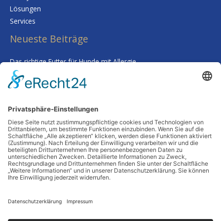
Lösungen
Services
Neueste Beiträge
Das richtige Futter für Hunde mit Allergie
Kalk im Trinkwasser: Warum Sie sich keine Sorgen um Ihre
Gesundheit machen müssen
Smarte Prozessgestaltung im Unternehmen – Wenn
Routineaufgaben plötzlich kaum noch Zeit kosten
Deine Haut als Spiegel: Warum Tiefenreinigung und gezielte
Nährstoffe alles verändern
Wenn Worte fehlen: Wie man Abschied nimmt, ohne etwas zu
übersehen
Schlagwörter