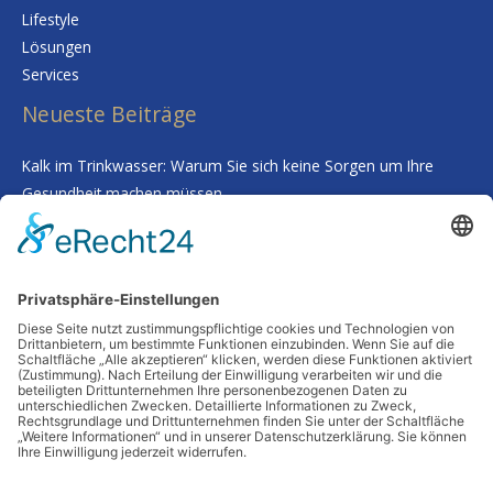
Lifestyle
Lösungen
Services
Neueste Beiträge
Kalk im Trinkwasser: Warum Sie sich keine Sorgen um Ihre
Gesundheit machen müssen
Smarte Prozessgestaltung im Unternehmen – Wenn
Routineaufgaben plötzlich kaum noch Zeit kosten
Deine Haut als Spiegel: Warum Tiefenreinigung und gezielte
Nährstoffe alles verändern
Wenn Worte fehlen: Wie man Abschied nimmt, ohne etwas zu
übersehen
Schutz vor Feuchtigkeit: So bleibt Ihr Zuhause auch in
Jahrzehnten stabil
Schlagwörter