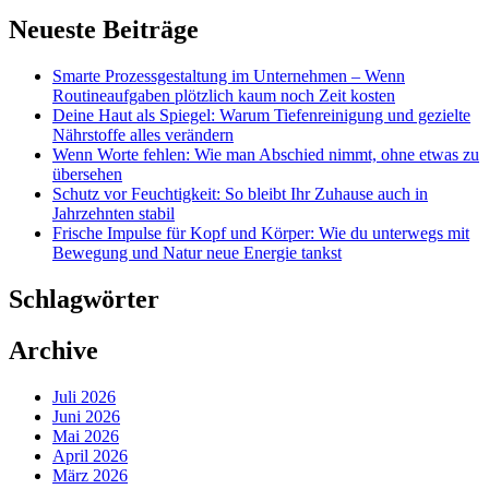
Neueste Beiträge
Smarte Prozessgestaltung im Unternehmen – Wenn
Routineaufgaben plötzlich kaum noch Zeit kosten
Deine Haut als Spiegel: Warum Tiefenreinigung und gezielte
Nährstoffe alles verändern
Wenn Worte fehlen: Wie man Abschied nimmt, ohne etwas zu
übersehen
Schutz vor Feuchtigkeit: So bleibt Ihr Zuhause auch in
Jahrzehnten stabil
Frische Impulse für Kopf und Körper: Wie du unterwegs mit
Bewegung und Natur neue Energie tankst
Schlagwörter
Archive
Juli 2026
Juni 2026
Mai 2026
April 2026
März 2026