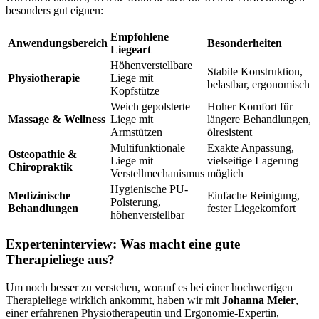
besonders gut eignen:
Empfohlene
Anwendungsbereich
Besonderheiten
Liegeart
Höhenverstellbare
Stabile Konstruktion,
Physiotherapie
Liege mit
belastbar, ergonomisch
Kopfstütze
Weich gepolsterte
Hoher Komfort für
Massage & Wellness
Liege mit
längere Behandlungen,
Armstützen
ölresistent
Multifunktionale
Exakte Anpassung,
Osteopathie &
Liege mit
vielseitige Lagerung
Chiropraktik
Verstellmechanismus
möglich
Hygienische PU-
Medizinische
Einfache Reinigung,
Polsterung,
Behandlungen
fester Liegekomfort
höhenverstellbar
Experteninterview: Was macht eine gute
Therapieliege aus?
Um noch besser zu verstehen, worauf es bei einer hochwertigen
Therapieliege wirklich ankommt, haben wir mit
Johanna Meier
,
einer erfahrenen Physiotherapeutin und Ergonomie-Expertin,