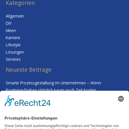
Kategorien
Allgemein
DIY
Ideen
Karriere
Lifestyle
Lösungen
Services
Neueste Beiträge
Smarte Prozessgestaltung im Unternehmen – Wenn
Routineaufgaben plötzlich kaum noch Zeit kosten
Deine Haut als Spiegel: Warum Tiefenreinigung und gezielte
Nährstoffe alles verändern
Wenn Worte fehlen: Wie man Abschied nimmt, ohne etwas zu
übersehen
Schutz vor Feuchtigkeit: So bleibt Ihr Zuhause auch in