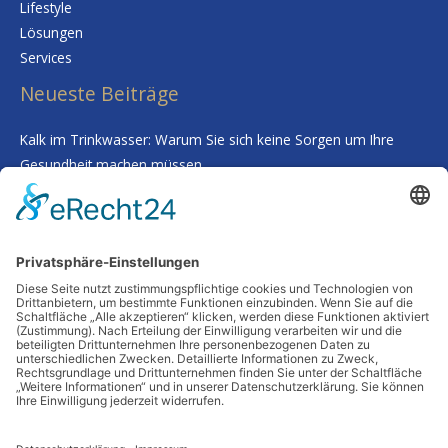
Lifestyle
Lösungen
Services
Neueste Beiträge
Kalk im Trinkwasser: Warum Sie sich keine Sorgen um Ihre
Gesundheit machen müssen
Smarte Prozessgestaltung im Unternehmen – Wenn
Routineaufgaben plötzlich kaum noch Zeit kosten
Deine Haut als Spiegel: Warum Tiefenreinigung und gezielte
Nährstoffe alles verändern
Wenn Worte fehlen: Wie man Abschied nimmt, ohne etwas zu
übersehen
Schutz vor Feuchtigkeit: So bleibt Ihr Zuhause auch in
Jahrzehnten stabil
Schlagwörter