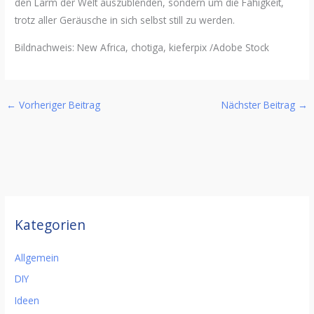
den Lärm der Welt auszublenden, sondern um die Fähigkeit,
trotz aller Geräusche in sich selbst still zu werden.
Bildnachweis: New
Africa
,
chotiga
,
kieferpix
/Adobe Stock
←
Vorheriger Beitrag
Nächster Beitrag
→
Kategorien
Allgemein
DIY
Ideen