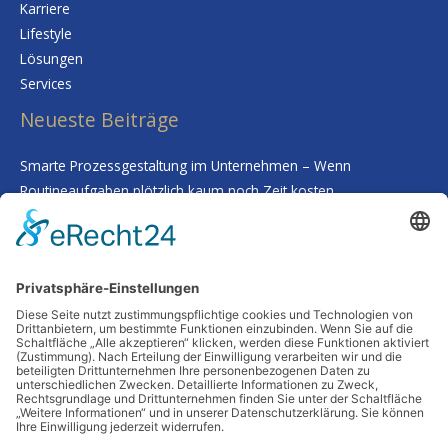
Karriere
Lifestyle
Lösungen
Services
Neueste Beiträge
Smarte Prozessgestaltung im Unternehmen – Wenn
Routineaufgaben plötzlich kaum noch Zeit kosten
Deine Haut als Spiegel: Warum Tiefenreinigung und gezielte
Nährstoffe alles verändern
Wenn Worte fehlen: Wie man Abschied nimmt, ohne etwas zu
übersehen
Schutz vor Feuchtigkeit: So bleibt Ihr Zuhause auch in
Jahrzehnten stabil
Frische Impulse für Kopf und Körper: Wie du unterwegs mit
Bewegung und Natur neue Energie tankst
Schlagwörter