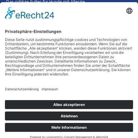
Das richtige Futter für Hunde mit Allergie
Kalk im Trinkwasser: Warum Sie sich keine Sorgen um Ihre
Gesundheit machen müssen
Smarte Prozessgestaltung im Unternehmen – Wenn
Routineaufgaben plötzlich kaum noch Zeit kosten
Deine Haut als Spiegel: Warum Tiefenreinigung und gezielte
Nährstoffe alles verändern
Wenn Worte fehlen: Wie man Abschied nimmt, ohne etwas zu
übersehen
Schlagwörter
Copyright © 2026 Alltagsheldentum
Datenschutz
Impressum