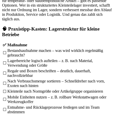
für temperatur- oder staubempfindliche Artikel – gibt es passende
Optionen. Wer in ein strukturiertes Kleinteilelager investiert, schafft
nicht nur Ordnung im Lager, sondern verbessert messbar den Ablauf
in Produktion, Service oder Logistik. Und genau das zahlt sich
täglich aus.
🧠 Praxistipp-Kasten: Lagerstruktur für kleine
Betriebe
✅
Maßnahme
Bestandsaufnahme machen – was wird wirklich regelmäßig
☐
gebraucht?
Lagerbereiche logisch aufteilen – z. B. nach Material,
☐
Verwendung oder Größe
Regale und Boxen beschriften – deutlich, dauerhaft,
☐
nachvollziehbar
Nach Verbrauchsmenge sortieren – Schnelldreher nach vorn,
☐
Exoten nach hinten
Kleinteile nach Normgröße oder Artikelgruppe organisieren
☐
Mobile Einheiten nutzen – z. B. rollbare Werkstattwagen oder
☐
Werkzeugkoffer
Entnahme- und Rücklageprozesse festlegen und im Team
☐
abstimmen