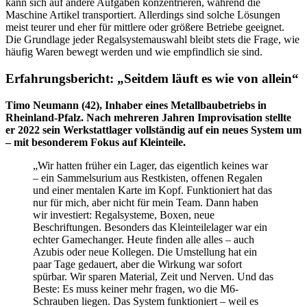
kann sich auf andere Aufgaben konzentrieren, während die
Maschine Artikel transportiert. Allerdings sind solche Lösungen
meist teurer und eher für mittlere oder größere Betriebe geeignet.
Die Grundlage jeder Regalsystemauswahl bleibt stets die Frage, wie
häufig Waren bewegt werden und wie empfindlich sie sind.
Erfahrungsbericht: „Seitdem läuft es wie von allein“
Timo Neumann (42), Inhaber eines Metallbaubetriebs in
Rheinland-Pfalz. Nach mehreren Jahren Improvisation stellte
er 2022 sein Werkstattlager vollständig auf ein neues System um
– mit besonderem Fokus auf Kleinteile.
„Wir hatten früher ein Lager, das eigentlich keines war
– ein Sammelsurium aus Restkisten, offenen Regalen
und einer mentalen Karte im Kopf. Funktioniert hat das
nur für mich, aber nicht für mein Team. Dann haben
wir investiert: Regalsysteme, Boxen, neue
Beschriftungen. Besonders das Kleinteilelager war ein
echter Gamechanger. Heute finden alle alles – auch
Azubis oder neue Kollegen. Die Umstellung hat ein
paar Tage gedauert, aber die Wirkung war sofort
spürbar. Wir sparen Material, Zeit und Nerven. Und das
Beste: Es muss keiner mehr fragen, wo die M6-
Schrauben liegen. Das System funktioniert – weil es