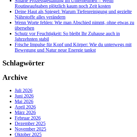
Smarte Prozessgestaltung im Unternehmen – Wenn
Routineaufgaben plötzlich kaum noch Zeit kosten
Deine Haut als Spiegel: Warum Tiefenreinigung und gezielte
Nährstoffe alles verändern
Wenn Worte fehlen: Wie man Abschied nimmt, ohne etwas zu
übersehen
Schutz vor Feuchtigkeit: So bleibt Ihr Zuhause auch in
Jahrzehnten stabil
Frische Impulse für Kopf und Körper: Wie du unterwegs mit
Bewegung und Natur neue Energie tankst
Schlagwörter
Archive
Juli 2026
Juni 2026
Mai 2026
April 2026
März 2026
Februar 2026
Dezember 2025
November 2025
Oktober 2025