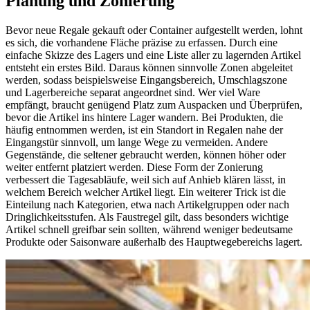
Planung und Zonierung
Bevor neue Regale gekauft oder Container aufgestellt werden, lohnt
es sich, die vorhandene Fläche präzise zu erfassen. Durch eine
einfache Skizze des Lagers und eine Liste aller zu lagernden Artikel
entsteht ein erstes Bild. Daraus können sinnvolle Zonen abgeleitet
werden, sodass beispielsweise Eingangsbereich, Umschlagszone
und Lagerbereiche separat angeordnet sind. Wer viel Ware
empfängt, braucht genügend Platz zum Auspacken und Überprüfen,
bevor die Artikel ins hintere Lager wandern. Bei Produkten, die
häufig entnommen werden, ist ein Standort in Regalen nahe der
Eingangstür sinnvoll, um lange Wege zu vermeiden. Andere
Gegenstände, die seltener gebraucht werden, können höher oder
weiter entfernt platziert werden. Diese Form der Zonierung
verbessert die Tagesabläufe, weil sich auf Anhieb klären lässt, in
welchem Bereich welcher Artikel liegt. Ein weiterer Trick ist die
Einteilung nach Kategorien, etwa nach Artikelgruppen oder nach
Dringlichkeitsstufen. Als Faustregel gilt, dass besonders wichtige
Artikel schnell greifbar sein sollten, während weniger bedeutsame
Produkte oder Saisonware außerhalb des Hauptwegebereichs lagert.