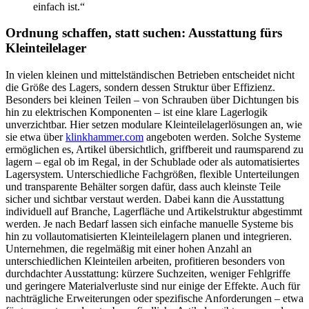
einfach ist.“
Ordnung schaffen, statt suchen: Ausstattung fürs
Kleinteilelager
In vielen kleinen und mittelständischen Betrieben entscheidet nicht
die Größe des Lagers, sondern dessen Struktur über Effizienz.
Besonders bei kleinen Teilen – von Schrauben über Dichtungen bis
hin zu elektrischen Komponenten – ist eine klare Lagerlogik
unverzichtbar. Hier setzen modulare Kleinteilelagerlösungen an, wie
sie etwa über
klinkhammer.com
angeboten werden. Solche Systeme
ermöglichen es, Artikel übersichtlich, griffbereit und raumsparend zu
lagern – egal ob im Regal, in der Schublade oder als automatisiertes
Lagersystem. Unterschiedliche Fachgrößen, flexible Unterteilungen
und transparente Behälter sorgen dafür, dass auch kleinste Teile
sicher und sichtbar verstaut werden. Dabei kann die Ausstattung
individuell auf Branche, Lagerfläche und Artikelstruktur abgestimmt
werden. Je nach Bedarf lassen sich einfache manuelle Systeme bis
hin zu vollautomatisierten Kleinteilelagern planen und integrieren.
Unternehmen, die regelmäßig mit einer hohen Anzahl an
unterschiedlichen Kleinteilen arbeiten, profitieren besonders von
durchdachter Ausstattung: kürzere Suchzeiten, weniger Fehlgriffe
und geringere Materialverluste sind nur einige der Effekte. Auch für
nachträgliche Erweiterungen oder spezifische Anforderungen – etwa