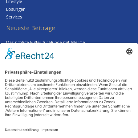
Lifestyle
Lösungen
Services
Neueste Beiträge
Das richtige Futter für Hunde mit Allergie
Kalk im Trinkwasser: Warum Sie sich keine Sorgen um Ihre
Gesundheit machen müssen
Smarte Prozessgestaltung im Unternehmen – Wenn
Routineaufgaben plötzlich kaum noch Zeit kosten
Deine Haut als Spiegel: Warum Tiefenreinigung und gezielte
Nährstoffe alles verändern
Wenn Worte fehlen: Wie man Abschied nimmt, ohne etwas zu
übersehen
Schlagwörter