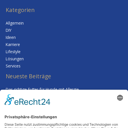
Kategorien
Allgemein
DIY
Ideen
Karriere
Lifestyle
Lösungen
Services
Neueste Beiträge
Das richtige Futter für Hunde mit Allergie
Kalk im Trinkwasser: Warum Sie sich keine Sorgen um Ihre
Gesundheit machen müssen
Smarte Prozessgestaltung im Unternehmen – Wenn
Routineaufgaben plötzlich kaum noch Zeit kosten
Deine Haut als Spiegel: Warum Tiefenreinigung und gezielte