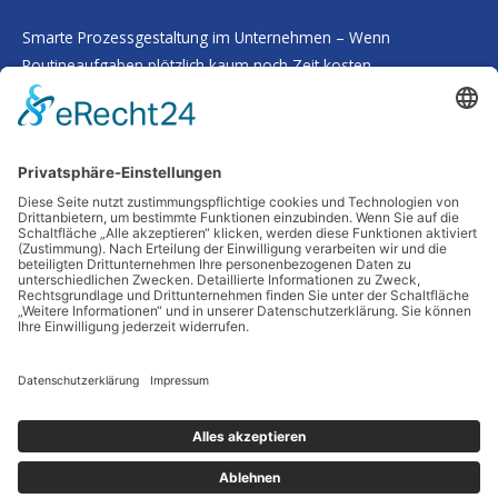
Smarte Prozessgestaltung im Unternehmen – Wenn
Routineaufgaben plötzlich kaum noch Zeit kosten
Deine Haut als Spiegel: Warum Tiefenreinigung und gezielte
Nährstoffe alles verändern
Wenn Worte fehlen: Wie man Abschied nimmt, ohne etwas zu
übersehen
Schutz vor Feuchtigkeit: So bleibt Ihr Zuhause auch in
Jahrzehnten stabil
Frische Impulse für Kopf und Körper: Wie du unterwegs mit
Bewegung und Natur neue Energie tankst
Schlagwörter
Copyright © 2026 Alltagsheldentum