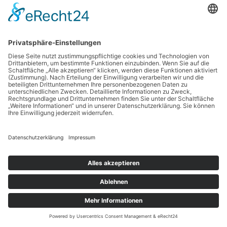
Maschinensicherheit. Prüfverfahren messen Härte,
Zugfestigkeit, Alterungsbeständigkeit und
Dämpfungsvermögen.
Regelmäßige Tests und Zertifizierungen bestätigen die Qualität
und Langlebigkeit der Produkte. Sie sind Grundlage für die
Auswahl und den Einsatz in sicherheitskritischen Anwendungen.
Herstellerzertifikate und Qualitätskontrolle
Renommierte Hersteller unterziehen ihre Produkte strengen
Qualitätskontrollen und stellen Zertifikate aus. Diese
dokumentieren die Einhaltung von Normen und technischen
Spezifikationen.
Die Auswahl zertifizierter Dämpfungselemente minimiert
Risiken und erhöht die Betriebssicherheit. Kunden können so
auf geprüfte und bewährte Lösungen vertrauen.
Rechtliche Rahmenbedingungen