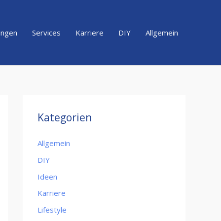
ungen
Services
Karriere
DIY
Allgemein
Kategorien
Allgemein
DIY
Ideen
Karriere
Lifestyle