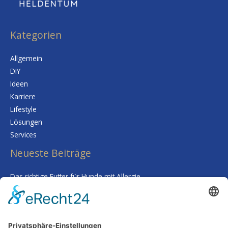
Kategorien
Allgemein
DIY
Ideen
Karriere
Lifestyle
Lösungen
Services
Neueste Beiträge
Das richtige Futter für Hunde mit Allergie
Kalk im Trinkwasser: Warum Sie sich keine Sorgen um Ihre
Gesundheit machen müssen
Smarte Prozessgestaltung im Unternehmen – Wenn
Routineaufgaben plötzlich kaum noch Zeit kosten